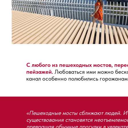
С любого из пешеходных мостов, пере
пейзажей.
Любоваться ими можно беско
канал особенно полюбились горожанам 
«Пешеходные мосты сближают людей. И 
существования становятся неотъемлемо
превращая обычные прогулки в увлекат