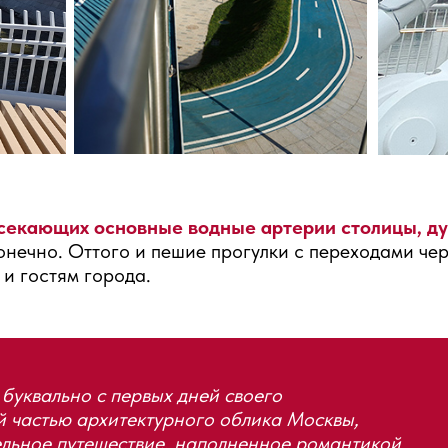
секающих основные водные артерии столицы, ду
нечно. Оттого и пешие прогулки с переходами чер
и гостям города.
буквально с первых дней своего
й частью архитектурного облика Москвы,
ельное путешествие, наполненное романтикой