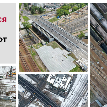
ся
ют