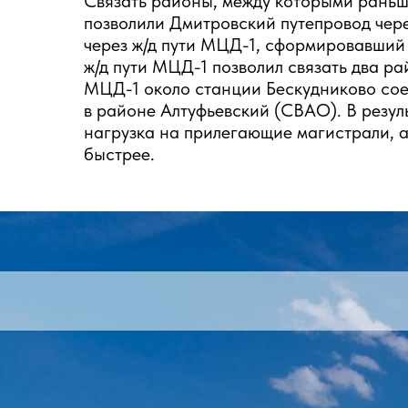
Связать районы, между которыми раньш
позволили Дмитровский путепровод чер
через ж/д пути МЦД-1, сформировавший
ж/д пути МЦД-1 позволил связать два 
МЦД-1 около станции Бескудниково со
в районе Алтуфьевский (СВАО). В резул
нагрузка на прилегающие магистрали, 
быстрее.