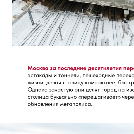
Москва за последние десятилетия пе
эстакады и тоннели, пешеходные перех
жизни, делая столицу компактнее, быс
Однако зачастую они делят город на из
столица буквально «перешагивает» чер
обновления мегаполиса.