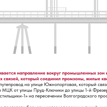
ивается направление вокруг промышленных зон 
 связей, который соединил промзоны, жилые кв
 путепровод на улице Южнопортовая, который свя
и МЦК от улицы Пруд-Ключики до улицы 1-й Фрезе
екстильщики-1» на пересечении Волгоградского пр