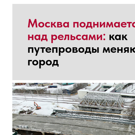
Москва поднимает
над рельсами:
как
путепроводы меня
город