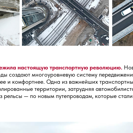
режила настоящую транспортную революцию.
Нов
оды создают многоуровневую систему передвижени
трее и комфортнее. Одна из важнейших транспортн
олированные территории, затрудняя автомобилиста
ез рельсы — по новым путепроводам, которые стал