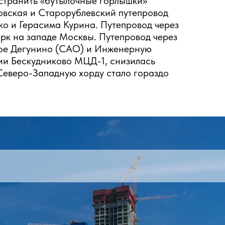
странить «бутылочные горлышки»
овская и Старорублевский путепровод
о и Герасима Курина. Путепровод через
рк на западе Москвы. Путепровод через
ное Дегунино (САО) и Инженерную
ции Бескудниково МЦД-1, снизилась
Северо-Западную хорду стало гораздо