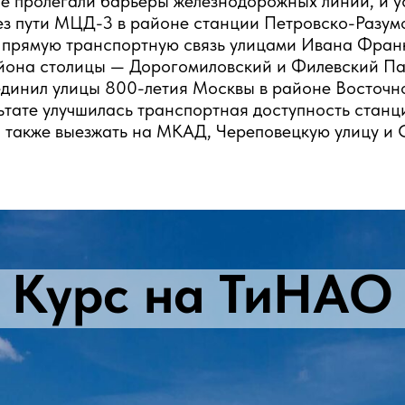
е пролегали барьеры железнодорожных линий, и у
ез пути МЦД-3 в районе станции Петровско-Разум
 прямую транспортную связь улицами Ивана Франк
района столицы — Дорогомиловский и Филевский Па
единил улицы 800-летия Москвы в районе Восточ
ьтате улучшилась транспортная доступность стан
а также выезжать на МКАД, Череповецкую улицу и 
Курс на ТиНАО